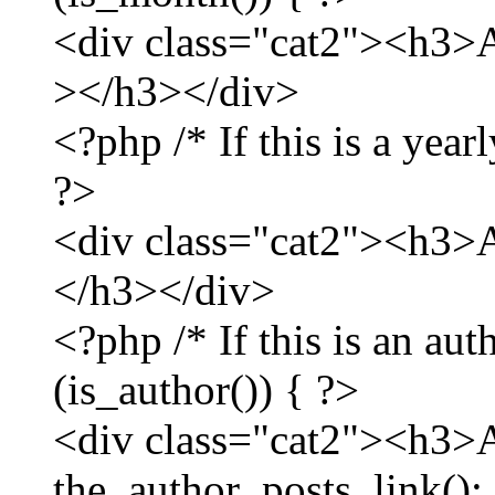
<div class="cat2"><h3>А
></h3></div>
<?php /* If this is a yearl
?>
<div class="cat2"><h3>А
</h3></div>
<?php /* If this is an aut
(is_author()) { ?>
<div class="cat2"><h3>
the_author_posts_link()