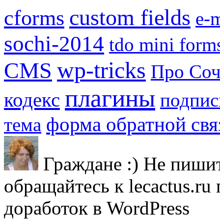
custom fields
cforms
e-m
sochi-2014
tdo mini form
wp-tricks
CMS
Про Со
плагины
кодекс
подпис
форма обратной свя
тема
Граждане :) Не пишит
обращайтесь к lecactus.ru
доработок в WordPress