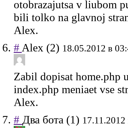
otobrazajutsa v liubom pu
bili tolko na glavnoj stra
Alex.
#
Alex
(2)
18.05.2012 в 03
Zabil dopisat home.php u
index.php meniaet vse str
Alex.
#
Два бота
(1)
17.11.2012 