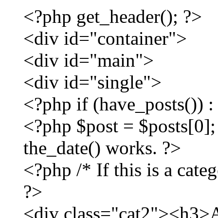
<?php get_header(); ?>
<div id="container">
<div id="main">
<div id="single">
<?php if (have_posts()) :
<?php $post = $posts[0]; 
the_date() works. ?>
<?php /* If this is a cate
?>
<div class="cat2"><h3