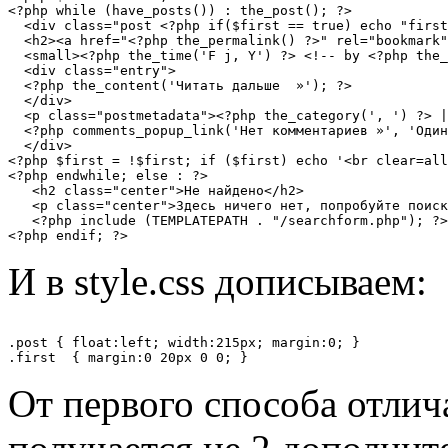
<?php while (have_posts()) : the_post(); ?>

  <div class="post <?php if($first == true) echo "first
  <h2><a href="<?php the_permalink() ?>" rel="bookmark"
  <small><?php the_time('F j, Y') ?> <!-- by <?php the_
  <div class="entry">

  <?php the_content('Читать дальше  »'); ?>

  </div>

  <p class="postmetadata"><?php the_category(', ') ?> |
  <?php comments_popup_link('Нет комментариев »', 'Один
  </div>

<?php $first = !$first; if ($first) echo '<br clear=all
<?php endwhile; else : ?>

   <h2 class="center">Не найдено</h2>

   <p class="center">Здесь ничего нет, попробуйте поиск
   <?php include (TEMPLATEPATH . "/searchform.php"); ?>

И в style.css дописываем:
.post { float:left; width:215px; margin:0; }

От первого способа отлича