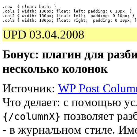
.row  { clear: both; }

.col1 { width: 130px; float: left; padding: 0 10px; }

.col2 { width: 130px; float: left;  padding: 0 10px; }

.col3 { width: 130px; float: right;  padding: 0 10px; }
UPD 03.04.2008
Бонус: плагин для разб
несколько колонок
Источник:
WP Post Column
Что делает: с помощью у
позволяет разб
{/columnX}
- в журнальном стиле. Им