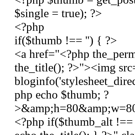
$single = true); ?>
<?php
if($thumb !== '') { ?>
<a href="<?php the_perm
the_title(); ?>"><img sr
bloginfo('stylesheet_dir
php echo $thumb; ?
>&amp;h=80&amp;w=80
<?php if($thumb_alt !== '