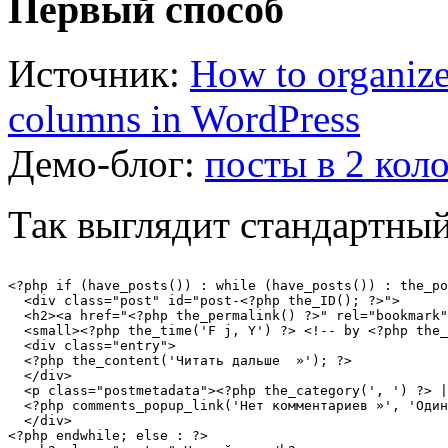
Первый способ
Источник:
How to organize
columns in WordPress
Демо-блог:
посты в 2 кол
Так выглядит стандартны
<?php if (have_posts()) : while (have_posts()) : the_po
  <div class="post" id="post-<?php the_ID(); ?>">

  <h2><a href="<?php the_permalink() ?>" rel="bookmark"
  <small><?php the_time('F j, Y') ?> <!-- by <?php the_
  <div class="entry">

  <?php the_content('Читать дальше  »'); ?>

  </div>

  <p class="postmetadata"><?php the_category(', ') ?> |
  <?php comments_popup_link('Нет комментариев »', 'Один
  </div>

<?php endwhile; else : ?>
