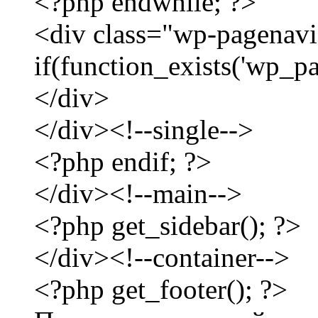
<?php endwhile; ?>
<div class="wp-pagenav
if(function_exists('wp_p
</div>
</div><!--single-->
<?php endif; ?>
</div><!--main-->
<?php get_sidebar(); ?>
</div><!--container-->
<?php get_footer(); ?>