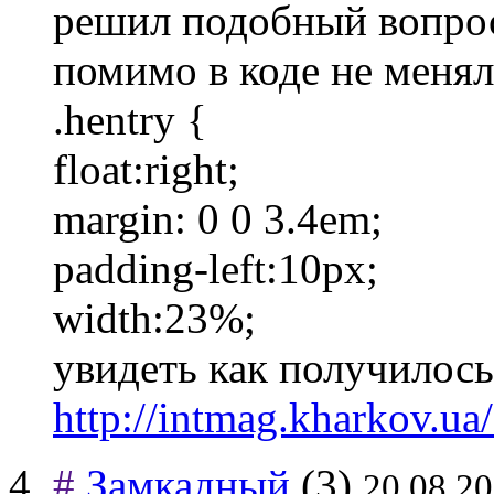
решил подобный вопрос
помимо в коде не менял
.hentry {
float:right;
margin: 0 0 3.4em;
padding-left:10px;
width:23%;
увидеть как получилос
http://intmag.kharkov.ua
#
Замкадный
(3)
20.08.20