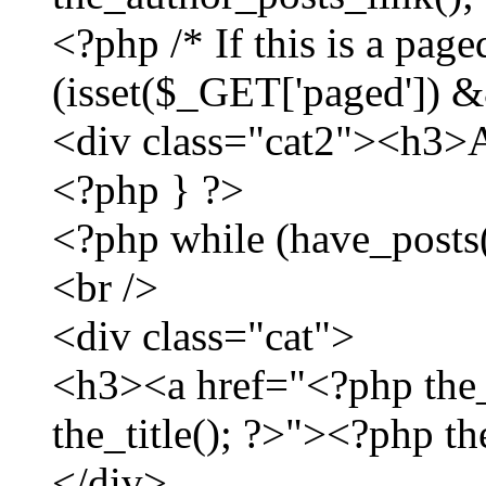
<?php /* If this is a page
(isset($_GET['paged']) 
<div class="cat2"><h3>
<?php } ?>
<?php while (have_posts()
<br />
<div class="cat">
<h3><a href="<?php the_
the_title(); ?>"><?php th
</div>