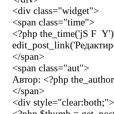
<div class="widget">
<span class="time">
<?php the_time('jS F Y'
edit_post_link('Редактиро
</span>
<span class="aut">
Автор: <?php the_author
</span>
<div style="clear:both;"
<?php $thumb = get_post