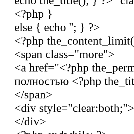
echo the_title(); } ?>" c
<?php }
else { echo ''; } ?>
<?php the_content_limit(
<span class="more">
<a href="<?php the_perm
полностью <?php the_tit
</span>
<div style="clear:both;"
</div>