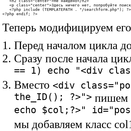
   <h2 class="center">Не найдено</h2>

   <p class="center">Здесь ничего нет, попробуйте поиск
   <?php include (TEMPLATEPATH . "/searchform.php"); ?>

<?php endif; ?>
Теперь модифицируем его
Перед началом цикла д
Сразу после начала ци
== 1) echo "<div clas
Вместо
<div class="po
the_ID(); ?>">
пишем
echo $col;?>" id="pos
мы добавляем класс col