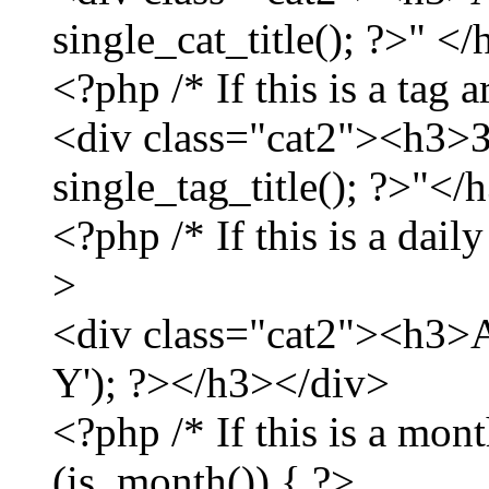
single_cat_title(); ?>" <
<?php /* If this is a tag a
<div class="cat2"><h3>
single_tag_title(); ?>"<
<?php /* If this is a daily
>
<div class="cat2"><h3>А
Y'); ?></h3></div>
<?php /* If this is a mont
(is_month()) { ?>