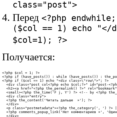
class="post">
Перед
<?php endwhile;
($col == 1) echo "</d
$col=1); ?>
Получается:
<?php $col = 1; ?>

<?php if (have_posts()) : while (have_posts()) : the_po
<?php if ($col == 1) echo "<div class=\"row\">"; ?>

  <div class="post col<?php echo $col;?>" id="post-<?ph
  <h2><a href="<?php the_permalink() ?>" rel="bookmark"
  <small><?php the_time('F j, Y') ?> <!-- by <?php the_
  <div class="entry">

  <?php the_content('Читать дальше  »'); ?>

  </div>

  <p class="postmetadata"><?php the_category(', ') ?> |
  <?php comments_popup_link('Нет комментариев »', 'Один
  </div>
