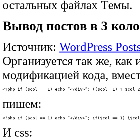
остальных файлах Темы.
Вывод постов в 3 кол
Источник:
WordPress Posts
Организуется так же, как 
модификацией кода, вмес
<?php if ($col == 1) echo “</div>”; (($col==1) ? $col=2
пишем:
<?php if ($col == 1) echo “</div>”; if($col == 1) {$col
И css: