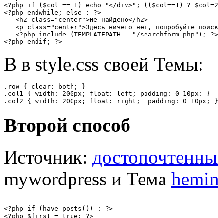
<?php if ($col == 1) echo "</div>"; (($col==1) ? $col=2
<?php endwhile; else : ?>

   <h2 class="center">Не найдено</h2>

   <p class="center">Здесь ничего нет, попробуйте поиск
   <?php include (TEMPLATEPATH . "/searchform.php"); ?>

<?php endif; ?>
В в style.css своей Темы:
.row { clear: both; }

.col1 { width: 200px; float: left; padding: 0 10px; }

.col2 { width: 200px; float: right;  padding: 0 10px; }
Второй способ
Источник:
достопочтенны
mywordpress и Тема
hemi
<?php if (have_posts()) : ?>

<?php $first = true; ?>
