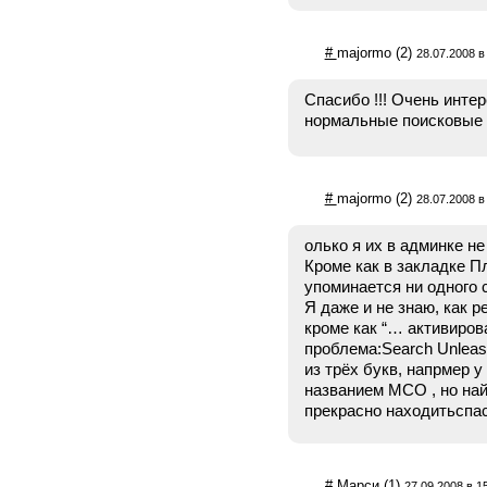
#
majormo
(2)
28.07.2008 в
Спасибо !!! Очень интер
нормальные поисковые п
#
majormo
(2)
28.07.2008 в
олько я их в админке не 
Кроме как в закладке П
упоминается ни одного 
Я даже и не знаю, как р
кроме как “… активиров
проблема:Search Unleas
из трёх букв, напрмер у
названием МСО , но най
прекрасно находитьспа
#
Марси
(1)
27.09.2008 в 1