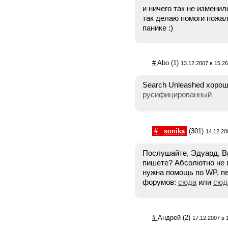
и ничего так не измени
так делаю помоги пожал
панике :)
#
Abo
(1)
13.12.2007 в 15:26
Search Unleashed хорош
русифицированный
#
sonika
(301)
14.12.20
Послушайте, Эдуард, Вы
пишете? Абсолютно не п
нужна помощь по WP, п
форумов:
сюда
или
сюд
#
Андрей
(2)
17.12.2007 в 