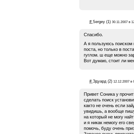
#
Sergey
(1)
30.11.2007 в 1
Спасибо.
А я пользуюсь поиском г
поста, но только в пос
гуглом. ш еще можно за
Вот думаю, стоит ли мен
#
Эдуард
(2)
12.12.2007 в 
Привет Соника у прочи
сделать поиск установи
както не очень если за
увидишь, а вообще пишу
на который не могу найт
и я никак немогу его св
помочь, буду очень приз