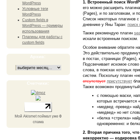
1. Встроенный поиск WordP
WordPress
его можно расширить плагинам
Условные теги
(Pages), и по заголовкам, и по
WordPress
Список некоторых плагинов с
Custom fields в
дневнике у Яны Таран:
поиск 
WordPress — примеры
использования
Также рекомендую плагин
sea
Плагины для работы с
искали встроенным поиском.
custom fields
Особое внимание обратите н
Это действительно продвинут
Архив:
в постах, страницах (Pages),
Подсвечивает искомое слово 
слова, в поисках которых пр
систем. Поскольку плагин «не
отсутствует
присутствует
бла
Счетчики:
Также возможен продвинутый 
с помощью маски, нап
которых встречается «
«медвед -превед» найд
«медвед» но нет слов
Мой Akismet поймал уже
0
«белка +стрелка» найд
спама
одновременно: и белка
2. Вторая причина того, чт
некорректно — кодировка б