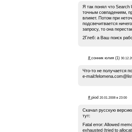
Я так понял что Search 
точным совпадениям, пр
влияет. Потом при нето
подсвечитвается ничего
запросу, то она перест
2Глеб: а Ваш поиск раб
#
сонник юлия
(1)
30.12.2
Что-то не получается п
e-mail:felomena.com@list
#
piod
20.01.2008 в 23:00
Скачал русскую версию
тут:
Fatal error: Allowed mem
exhausted (tried to alloca