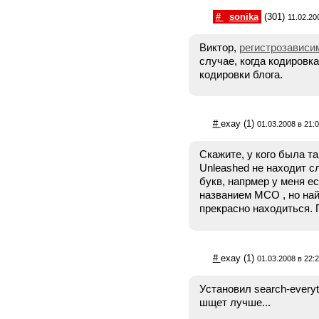
#
sonika
(301)
11.02.20
Виктор,
регистрозависи
случае, когда кодировк
кодировки блога.
#
exay
(1)
01.03.2008 в 21:
Скажите, у кого была т
Unleashed не находит с
букв, напрмер у меня ес
названием МСО , но най
прекрасно находиться. 
#
exay
(1)
01.03.2008 в 22:
Установил search-every
шщет лучше...