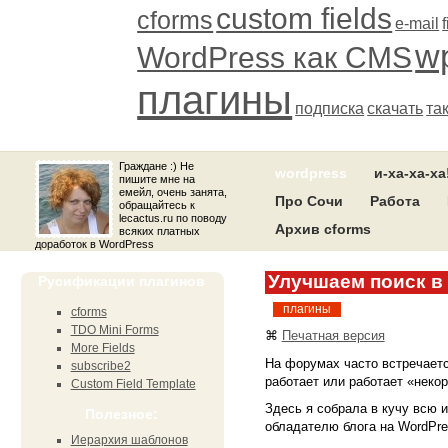
custom fields
cforms
e-mail
wp
WordPress как CMS
плагины
подписка
скачать
та
Граждане :) Не
wordpress
и-ха-ха-ха
пишите мне на
емейл, очень занята,
Про Сочи
Работа
обращайтесь к
lecactus.ru по поводу
Архив cforms
всяких платных
доработок в WordPress
Улучшаем поиск в
Русификации плагинов
плагины
cforms
TDO Mini Forms
⌘
Печатная версия
More Fields
На форумах часто встречаетс
subscribe2
работает или работает «неко
Custom Field Template
Здесь я собрала в кучу всю 
Полезное:
обладателю блога на WordPre
Иерархия шаблонов