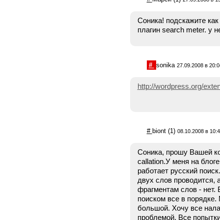
Соника! подскажите как
плагин search meter. у н
#
sonika
27.09.2008 в 20:0
http://wordpress.org/exte
#
biont
(1)
08.10.2008 в 10:
Соника, прошу Вашей к
callation.У меня на блог
работает русский поиск
двух слов проводится, 
фрагментам слов - нет. 
поиском все в порядке.
большой. Хочу все нала
проблемой. Все попытки