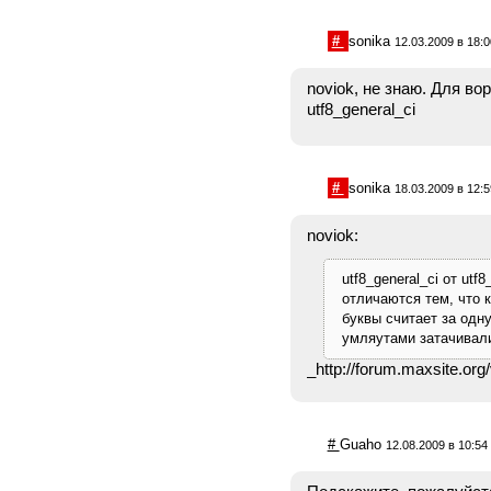
#
sonika
12.03.2009 в 18:0
noviok, не знаю. Для в
utf8_general_ci
#
sonika
18.03.2009 в 12:5
noviok:
utf8_general_ci от utf8
отличаются тем, что к
буквы считает за одну
умляутами затачивал
_http://forum.maxsite.or
#
Guaho
12.08.2009 в 10:54