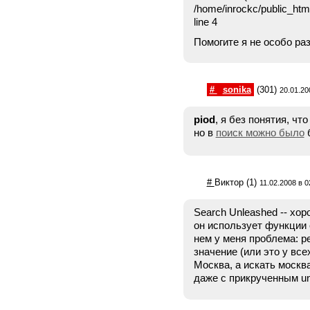
/home/inrockc/public_htm
line 4
Помогите я не особо ра
#
sonika
(301)
20.01.20
piod
, я без понятия, чт
но в
поиск можно было
#
Виктор
(1)
11.02.2008 в 0
Search Unleashed -- хор
он использует функции 
нем у меня проблема: ре
значение (или это у все
Москва, а искать москва
даже с прикрученным u