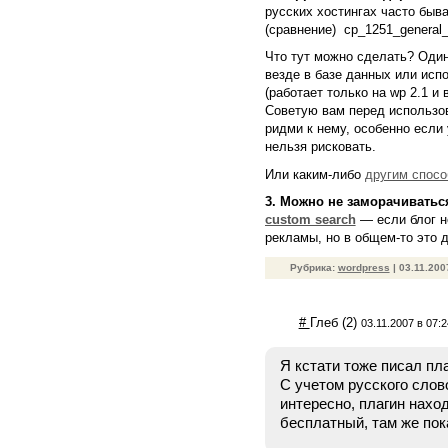
русских хостингах часто бывает
(сравнение) cp_1251_general_c
Что тут можно сделать? Один 
везде в базе данных или исп
(работает только на wp 2.1 и 
Советую вам перед использо
ридми к нему, особенно если 
нельзя рисковать.
Или каким-либо
другим спос
3. Можно не заморачиватьс
custom search
— если блог н
рекламы, но в общем-то это д
Рубрика:
wordpress
| 03.11.20
#
Глеб
(2)
03.11.2007 в 07:2
Я кстати тоже писал пла
С учетом русского слов
интересно, плагин нахо
бесплатный, там же пока