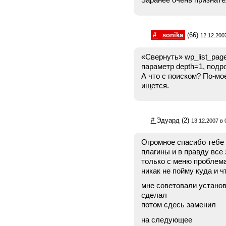
Заранее очень признате
#
sonika
(66)
12.12.200
«Свернуть» wp_list_pag
параметр depth=1, под
А что с поиском? По-мо
ищется.
#
Эдуард
(2)
13.12.2007 в 
Огромное спасибо тебе
плагины и в правду все
только с меню проблема
никак не пойму куда и чт
мне советовали установи
сделал
потом сдесь заменил
на следующее