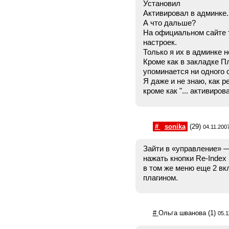
Установил
Активировал в админке.
А что дальше?
На официальном сайте т
настроек.
Только я их в админке н
Кроме как в закладке П
упоминается ни одного 
Я даже и не знаю, как р
кроме как "... активиров
#
sonika
(29)
04.11.2007
Зайти в «управление» —
нажать кнопки Re-Index
в том же меню еще 2 вк
плагином.
#
Ольга шванова
(1)
05.1