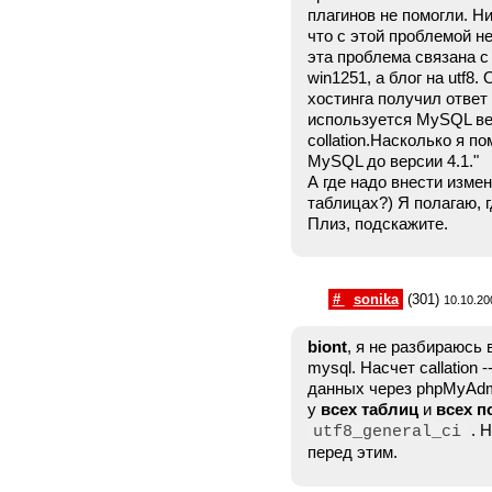
плагинов не помогли. Ни
что с этой проблемой н
эта проблема связана с 
win1251, а блог на utf8
хостинга получил ответ 
используется MySQL вер
collation.Насколько я п
MySQL до версии 4.1."
А где надо внести изме
таблицах?) Я полагаю, г
Плиз, подскажите.
#
sonika
(301)
10.10.20
biont
, я не разбираюсь
mysql. Насчет callation 
данных через phpMyAdm
у
всех таблиц
и
всех п
. Н
utf8_general_ci
перед этим.