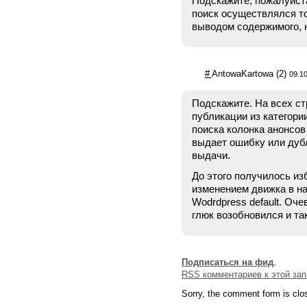
Подскажите, пожалуйста
поиск осуществлялся то
выводом содержимого, н
#
AntowaKartowa
(2)
09.10
Подскажите. На всех с
публикации из категори
поиска колонка анонсов
выдает ошибку или дуб
выдачи.
До этого получилось из
изменением движка в на
Wodrdpress default. Оч
глюк возобновился и так
Подписаться на фид
.
RSS
комментариев к этой зап
Sorry, the comment form is clos