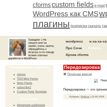
custom fields
cforms
e-mail
wp
WordPress как CMS
плагины
подписка
скачать
та
Граждане :) Не
wordpress
и-ха-ха-ха
пишите мне на
емейл, очень занята,
Про Сочи
Работа
обращайтесь к
lecactus.ru по поводу
Архив cforms
всяких платных
доработок в WordPress
Передозировка
Русификации плагинов
⌘
Печатная версия
cforms
TDO Mini Forms
More Fields
subscribe2
Передозировка — это грязное
Custom Field Template
Рубрика:
Работа
| 23.06.2006
Полезное:
Иерархия шаблонов