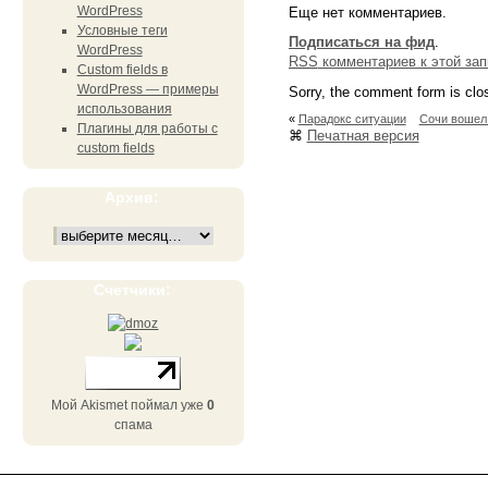
WordPress
Еще нет комментариев.
Условные теги
Подписаться на фид
.
WordPress
RSS
комментариев к этой зап
Custom fields в
WordPress — примеры
Sorry, the comment form is clos
использования
«
Парадокс ситуации
Сочи вошел 
Плагины для работы с
⌘
Печатная версия
custom fields
Архив:
Счетчики:
Мой Akismet поймал уже
0
спама