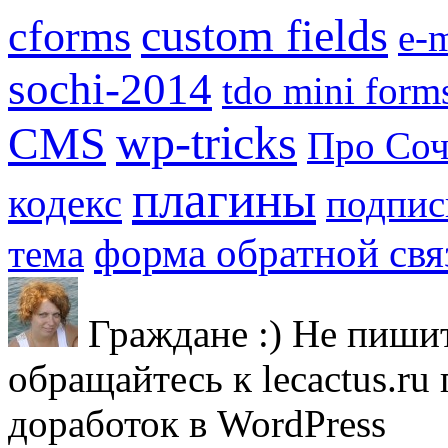
custom fields
cforms
e-m
sochi-2014
tdo mini form
wp-tricks
CMS
Про Со
плагины
кодекс
подпис
форма обратной свя
тема
Граждане :) Не пишит
обращайтесь к lecactus.ru
доработок в WordPress