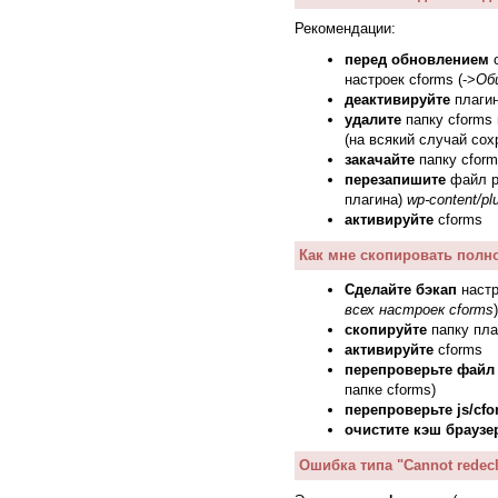
Рекомендации:
перед обновлением
с
настроек cforms (->
Об
деактивируйте
плаги
удалите
папку cforms 
(на всякий случай со
закачайте
папку cform
перезапишите
файл р
плагина)
wp-content/pl
активируйте
cforms
Как мне скопировать полно
Сделайте бэкап
настр
всех настроек cforms
)
скопируйте
папку пла
активируйте
cforms
перепроверьте файл
папке cforms)
перепроверьте js/cfo
очистите кэш браузе
Ошибка типа "Cannot redecla