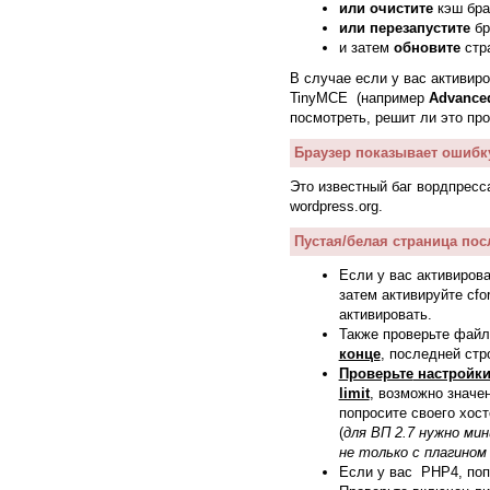
или очистите
кэш бра
или перезапустите
бр
и затем
обновите
стра
В случае если у вас активиро
TinyMCE (например
Advance
посмотреть, решит ли это пр
Браузер показывает ошибку
Это известный баг вордпрес
wordpress.org.
Пустая/белая страница пос
Если у вас активиров
затем активируйте cf
активировать.
Также проверьте фа
конце
, последней ст
Проверьте
настройки 
limit
, возможно значе
попросите своего хос
(
для ВП 2.7 нужно ми
не только с плагином
Если у вас PHP4, поп