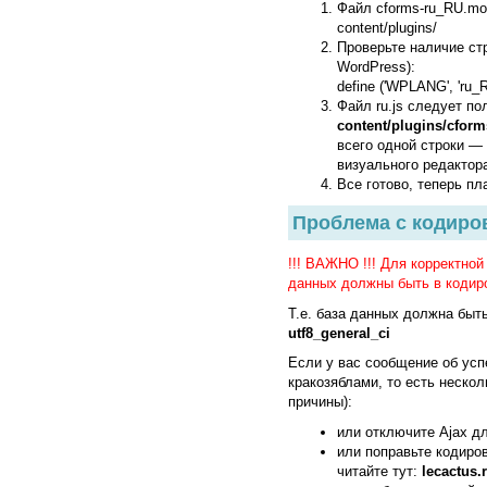
Файл
cforms-ru_RU.mo
content/plugins/
Проверьте наличие ст
WordPress):
define ('WPLANG', 'ru_R
Файл
ru.js
следует по
content/plugins/cforms
всего одной строки — 
визуального редактор
Все готово, теперь пл
Проблема с кодиро
!!! ВАЖНО !!! Для корректной
данных должны быть в кодировк
Т.е. база данных должна быт
utf8_general_ci
Если у вас сообщение об усп
кракозяблами, то есть нескол
причины):
или отключите Ajax 
или поправьте кодиров
читайте тут:
lecactus.