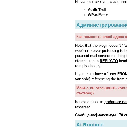
Из числа таких «плохих» плаг
Audit-Trail
WP-o-Matic
Администрирование
Как поменять email адрес 
Note, that the plugin doesn't "
f
web/mail server pretending to be
paranoid mail servers resulting 
cforms uses a
REPLY-TO
heade
to reply directly.
If you must have a "
user FROM
variable}
referencing the from e
Можно ли ограничить коли
(textarea)
?
Конечно, просто
добавьте р
textarea:
Сообщение|максимум 170 сим
At Runtime