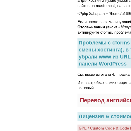
а для хостинга нужно указать
сайтов на masterhost, на ваш
<?php $abspath = '/home/u1698
Если после всех манипуляци
Отслеживании
(висит «
Мину
активируйте cforms, проблем
Проблемы с cforms
смены хостинга), в
убрали www из URL 
панели WordPress
См. выше из этапа 4: правка
И в настройках самих форм c
на новый.
Перевод английс
Лицензия & стоимо
GPL / Custom Code & Code M