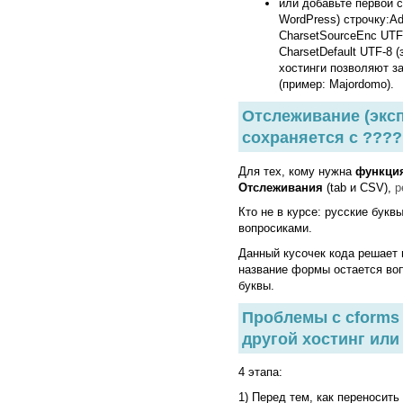
или добавьте первой 
WordPress) строчку:
Ad
CharsetSourceEnc UTF
CharsetDefault UTF-8
(
хостинги позволяют з
(пример: Majordomo).
Отслеживание (экс
сохраняется с ????
Для тех, кому нужна
функция
Отслеживания
(tab и CSV),
р
Кто не в курсе: русские бук
вопросиками.
Данный кусочек кода решает
название формы остается воп
буквы.
Проблемы с cforms 
другой хостинг или 
4 этапа:
1) Перед тем, как переносить