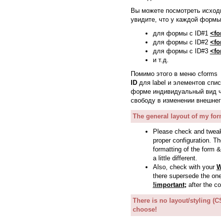
Вы можете посмотреть исход
увидите, что у каждой форм
для формы с ID#1
<fo
для формы с ID#2
<fo
для формы с ID#3
<fo
и т.д.
Помимо этого в меню cform
ID
для label и элементов спис
форме индивидуальный вид ч
свободу в изменении внешнег
The general layout of my for
Please check and twea
proper configuration. T
formatting of the form 
a little different.
Also, check with your
W
there supersede the one
!important;
after the co
There is no layout/styling (C
choose!