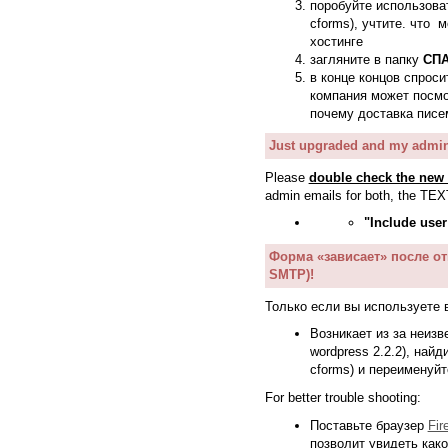
поробуйте использов
cforms), учтите. что 
хостинге
загляните в папку
СП
в конце концов спроси
компания может посмо
почему доставка писем
Just upgraded and my admin
Please
double check the new 
admin emails for both, the TE
"Include user
Форма «зависает» после от
SMTP)!
Только если вы используете 
Возникает из за неиз
wordpress 2.2.2), най
cforms) и переименуйт
For better trouble shooting:
Поставьте браузер
Fir
позволит увидеть как