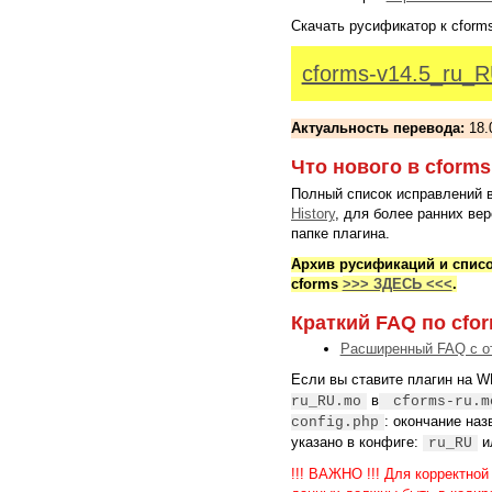
Скачать русификатор к cforms
cforms-v14.5_ru_R
Актуальность перевода:
18.0
Что нового в cforms
Полный список исправлений в
History
, для более ранних ве
папке плагина.
Архив русификаций и спис
cforms
>>> ЗДЕСЬ <<<
.
Краткий FAQ по cfo
Расширенный FAQ с о
Если вы ставите плагин на 
в
ru_RU.mo
cforms-ru.m
: окончание на
config.php
указано в конфиге:
и
ru_RU
!!! ВАЖНО !!! Для корректной