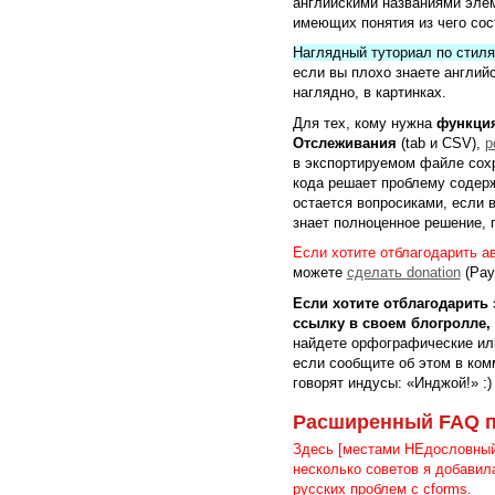
английскими названиями элем
имеющих понятия из чего сос
Наглядный туториал по стиля
если вы плохо знаете английс
наглядно, в картинках.
Для тех, кому нужна
функция
Отслеживания
(tab и CSV),
р
в экспортируемом файле сох
кода решает проблему содер
остается вопросиками, если 
знает полноценное решение, 
Если хотите отблагодарить а
можете
сделать donation
(Pay
Если хотите отблагодарить 
ссылку в своем блогролле, п
найдете орфографические ил
если сообщите об этом в ком
говорят индусы: «Инджой!» :)
Расширенный FAQ 
Здесь [местами НЕдословны
несколько советов я добавила
русских проблем с cforms.