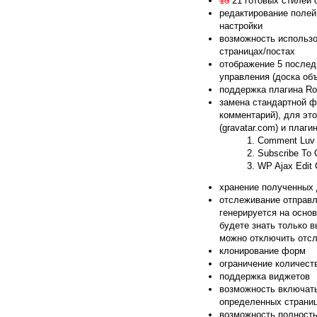
15
21 готовых стилей
редактирование поле
настройки
возможность использо
страницах/постах
отображение 5 послед
управления (доска об
поддержка плагина Ro
замена стандартной 
комментарий), для э
(gravatar.com) и плаги
Comment Luv
Subscribe To
WP Ajax Edit
хранение полученных 
отслеживание отправл
генерируется на основ
будете знать только в
можно отключить отс
клонирование форм
ограничение количест
поддержка виджетов
возможность включать
определенных страни
возможность полност