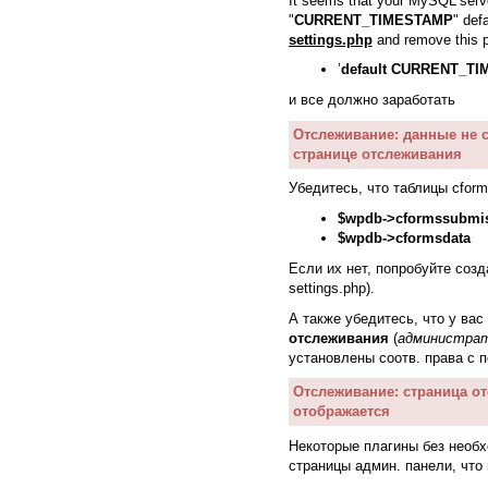
It seems that your MySQL server
"
CURRENT_TIMESTAMP
" def
settings.php
and remove this p
’
default CURRENT_T
и все должно заработать
Отслеживание: данные не 
странице отслеживания
Убедитесь, что таблицы cfor
$wpdb->cformssubmi
$wpdb->cformsdata
Если их нет, попробуйте созда
settings.php).
А также убедитесь, что у вас
отслеживания
(
администра
установлены соотв. права с
Отслеживание: страница от
отображается
Некоторые плагины без необх
страницы админ. панели, что