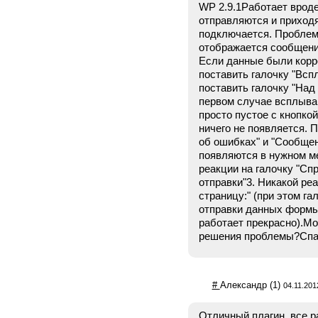
WP 2.9.1Работает вроде
отправляются и приходя
подключается. Проблем
отображается сообщени
Если данные были корр
поставить галочку "Всп
поставить галочку "Над
первом случае всплыва
просто пустое с кнопкой
ничего не появляется.
об ошибках" и "Сообщен
появляются в нужном ме
реакции на галочку "Сп
отправки"3. Никакой реа
страницу:" (при этом г
отправки данных формы
работает прекрасно).Мо
решения проблемы?Спас
#
Александр
(1)
04.11.201
Отличный плагин, все ра