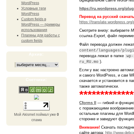
официальном сайте WordPress
WordPress
https://ru.wordpress.org/plug
Условные теги
WordPress
Перевод на русский скачать
Custom fields в
https://translate.wordpress.org
WordPress — примеры
использования
Смотрите внизу: выбираете
M
Плагины для работы с
ссылка
Export
, файл переиме
custom fields
Файл перевода должен лежат
content/languages/plug
Архив:
перевода лежал в папке
wp-
).
ru_RU.mo
Если у вас настроено автома
и самого WordPress, и сам W
Счетчики:
скачается и установится в п
также автоматически.
*************
Cforms II
— гибкий и функцио
с поражающими воображение 
остальные плагины для WordP
Мой Akismet поймал уже
0
сторонке и завидуют функцион
спама
Внимание!
Скачать последню
сайте автора:
http://www.deli