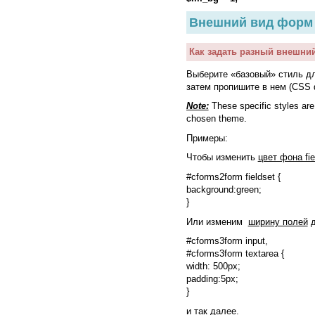
Внешний вид форм
Как задать разный внешни
Выберите «базовый» стиль д
затем пропишите в нем (CSS
Note:
These specific styles ar
chosen theme
.
Примеры:
Чтобы изменить
цвет фона fie
#cforms2form fieldset {
background:green;
}
Или изменим
ширину полей
д
#cforms3form input,
#cforms3form textarea {
width: 500px;
padding:5px;
}
и так далее.