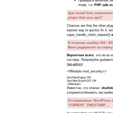
Проверьте включен л
mode, т.е.
PHP safe m
Ajax based form submission 
plugin that uses ajax?
Chances are that the other plu
easiest way to quickly fix it, w
sajax_handle_client_request()
Я получаю ошибку 404 / 40
Меня редиректит на главну
Вероятнее всего
, это из-за
хостера. Попробуйте добавит
/wp-admin
)
<IfModule mod_security.c>
SecFilterEngine Off
SecFilterScanPOST Off
</IfModule>
Известно, что плагин
vbullet
сохранить/обновить настройк
Отслеживание: WordPress d
‘CURRENT_TIMESTAMP…