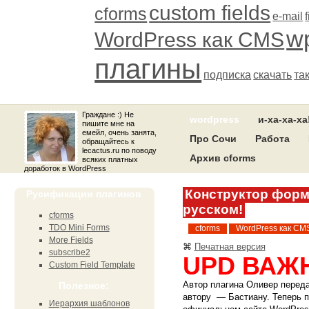
custom fields
cforms
e-mail
wp
WordPress как CMS
плагины
подписка
скачать
та
Граждане :) Не
wordpress
и-ха-ха-ха
пишите мне на
емейл, очень занята,
Про Сочи
Работа
обращайтесь к
lecactus.ru по поводу
Архив cforms
всяких платных
доработок в WordPress
Конструктор форм
Русификации плагинов
русском!
cforms
TDO Mini Forms
cforms
WordPress как CM
More Fields
⌘
Печатная версия
subscribe2
UPD ВАЖ
Custom Field Template
Автор плагина Оливер переда
Полезное:
автору — Бастиану. Теперь п
Иерархия шаблонов