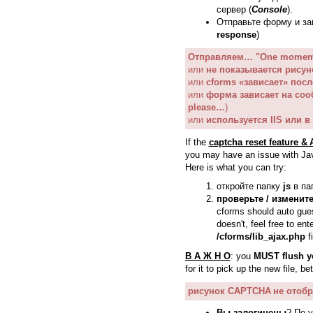
сервер (
Console
).
Отправьте форму и за
response
)
Отправляем… "One momem
или
не показывается рису
или
cforms «зависает» посл
или
форма зависает на со
please…
)
или
используется IIS или в
If the
captcha reset feature &
you may have an issue with Java
Here is what you can try:
откройте папку
js
в па
проверьте / изменит
cforms should auto gue
doesn't, feel free to en
/cforms/lib_ajax.php
fi
В А Ж Н О
: you
MUST
flush 
for it to pick up the new file, be
рисунок CAPTCHA не отобра
Вы залогинены
? По 