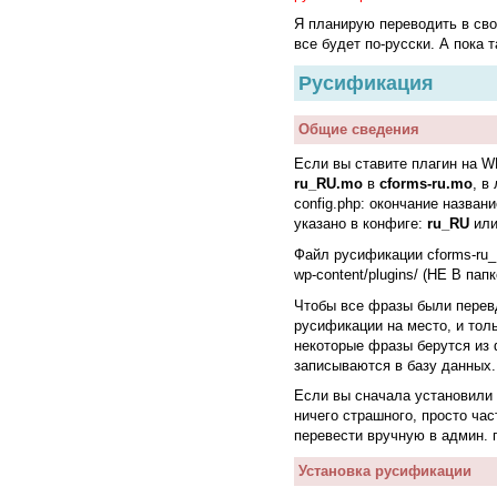
Я планирую переводить в сво
все будет по-русски. А пока т
Русификация
Общие сведения
Если вы ставите плагин на 
ru_RU.mo
в
cforms-ru.mo
, в
config.php
: окончание назван
указано в конфиге:
ru_RU
ил
Файл русификации
cforms-ru
wp-content/plugins/ (НЕ В папк
Чтобы все фразы были перев
русификации на место, и толь
некоторые фразы берутся из 
записываются в базу данных.
Если вы сначала установили
ничего страшного, просто ча
перевести вручную в админ. 
Установка русификации