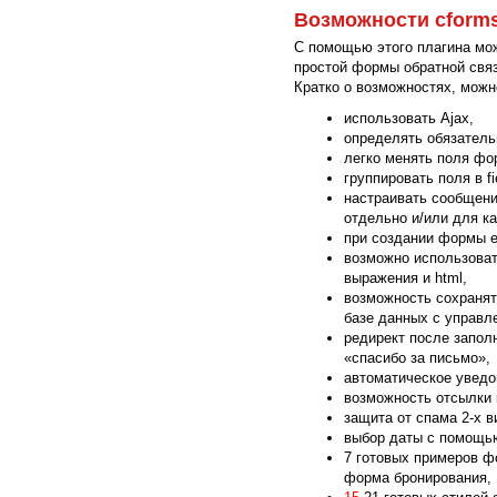
Возможности cform
С помощью этого плагина мо
простой формы обратной свя
Кратко о возможностях, можн
использовать Ajax,
определять обязатель
легко менять поля фор
группировать поля в fi
настраивать сообщени
отдельно и/или для к
при создании формы е
возможно использоват
выражения и html,
возможность сохранят
базе данных с управл
редирект после запол
«спасибо за письмо»,
автоматическое уведо
возможность отсылки к
защита от спама 2-х в
выбор даты с помощью 
7 готовых примеров ф
форма бронирования,