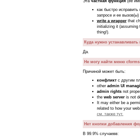
Эта
частная функция
(ее им
как быстро исправить
запросе и ее вызов(ы
write a wrapper
that ch
initializing it (assumi
thing!).
Куда нужно устанавливать пл
Да.
Не могу найти меню cforms
Причиной может быть:
конфликт
с другим п
other
admin UI manag
admin rights
not prope
the
web server
is not d
It may either be a perm
related to how your we
см. также тут.
Нет кнопки добавления фо
В 99.9% случаевв: