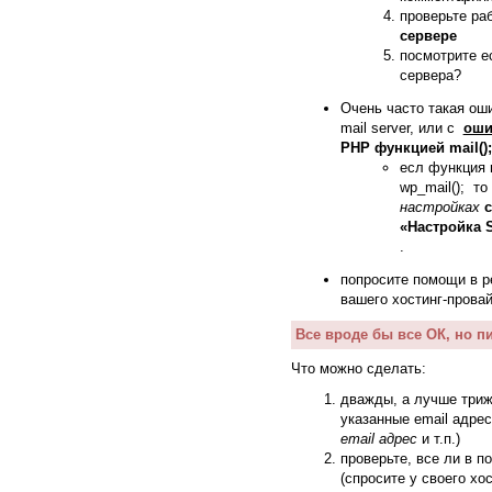
проверьте ра
сервере
посмотрите е
сервера?
Очень часто такая ош
mail server, или с
оши
PHP функцией mail();
есл функция
wp_mail(); т
настройках
c
«Настройка 
.
попросите помощи в р
вашего хостинг-прова
Все вроде бы все ОК, но п
Что можно сделать:
дважды, а лучше три
указанные email адре
email адрес
и т.п.)
проверьте, все ли в п
(спросите у своего хо