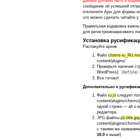
данных должны быть в кодировк
сообщение об успешной отпра
отключите Ajax для формы ил
это можно сделать читайте у
Правильная кодировка важна н
для регистронезависимого по
Установка русификац
Распакуйте архив.
Файл
cforms-ru_RU.mo
content/plugins/
Проверьте наличие стр
WordPress):
define 
Все готово!
Дополнительно к русифика
Файл
ru.js
следует пол
content/plugins/cforms
одной строки — alt к 
редактора.
JPG файлы
p1-title.jpg
content/plugins/cform
с такими же названиям
10.0
и выше)