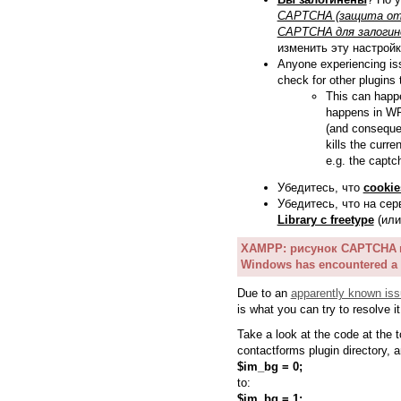
CAPTCHA (защита от
CAPTCHA для залогин
изменить эту настройк
Anyone experiencing i
check for other plugins
This can happe
happens in WP
(and conseque
kills the curr
e.g. the captc
Убедитесь, что
cooki
Убедитесь, что на се
Library с freetype
(или
XAMPP: рисунок CAPTCHA не
Windows has encountered a 
Due to an
apparently known is
is what you can try to resolve it
Take a look at the code at the 
contactforms plugin directory, 
$im_bg = 0;
to:
$im_bg = 1;