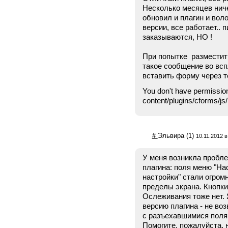
Несколько месяцев ниче
обновил и плагин и вол
версии, все работает.. 
заказываются, НО !
При попытке разместит
такое сообщение во вс
вставить форму через тег
You don't have permissio
content/plugins/cforms/js/
#
Эльвира
(1)
10.11.2012 в
У меня возникла пробл
плагина: поля меню "Н
настройки" стали огром
пределы экрана. Кнопки
Ослеживания тоже нет. 
версию плагина - не во
с разъехавшимися поля
Помогите, пожалуйста, н