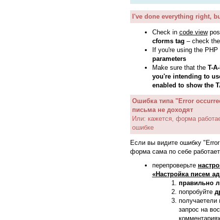
I've done everything right, b
Check in
code view
post
cforms tag
– check the
If you're using the PHP 
parameters
Make sure that the
T-A-
you're intending to us
enabled to show the T
Ошибка типа "Error occurre
письма не доходят
Или: кажется, форма работае
ошибке
Если вы видите ошибку "Error 
форма сама по себе работает,
перепроверьте
настро
«Настройка писем ад
правильно л
попробуйте
д
получаетели
запрос на во
комментариях