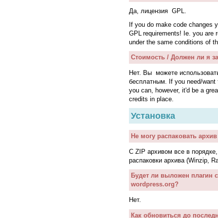
Да, лицензия GPL.
If you do make code changes yo
GPL requirements! Ie. you are r
under the same conditions of th
Стоимость / Должен ли я з
Нет. Вы можете использовать
бесплатным. If you need/want to
you can, however, it'd be a grea
credits in place.
Установка
Не могу распаковать архив
С ZIP архивом все в порядке
распаковки архива (Winzip, Rar
Будет ли выложен плагин с
wordpress.org
?
Нет.
Как обновиться до последн