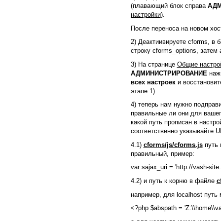
(плавающий блок справа
АДМ
настройки
).
После переноса на новом хос
2) Деактиивируете cforms, в 
строку cforms_options, затем
3) На странице
Общие настро
АДМИНИСТРИРОВАНИЕ
наж
всех настроек
и восстановит
этапе 1)
4) теперь нам нужно подправи
правильные ли они для вашег
какой путь прописан в настро
соответственно указывайте 
4.1)
cforms/js/cforms.js
путь 
правильный, пример:
var sajax_uri = 'http://vash-sit
4.2) и путь к корню в файле
c
например, для localhost путь
<?php $abspath = 'Z:\\home\\va