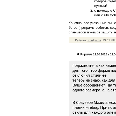
которое буде
пустым!
с помощью CS
или visibility:
Конечно, все указанные выш
ботов (программ-роботов, соз
спаммеров приемов защиты не
Рубрика:
wordpress
| 24.11.20
#
Кирилл
12.10.2012 в 21:3
подскажите, а как изме
для того чтоб форма п
отключил стили ее
теперь не знаю, как дл
Ваше сообщение» (да та
одного размера, а на ст
В браузере Мазила мож
плагин Firebug. При по
стиль для каждого элем