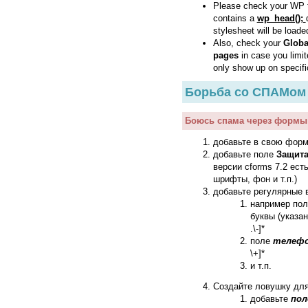
Please check your WP
contains a
wp_head();
stylesheet will be loade
Also, check your
Globa
pages
in case you limi
only show up on specifi
Борьба со СПАМом
Боюсь спама через формы 
добавьте в свою фор
добавьте поле
Защита
версии cforms 7.2 ест
шрифты, фон и т.п.)
добавьте регулярные
например по
буквы (указан
.\-]*
поле
телеф
\+]*
и т.п.
Создайте ловушку для
добавьте
пол