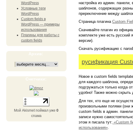
настройка из админ. панели,
WordPress
шаблонов, содержащих разны
Условные теги
пререключение между шаблон
WordPress
Custom fields в
Страница плагина
Custom Fiel
WordPress — примеры
Скачивайте плагин из официа
использования
комплекте уже есть русский 
Плагины для работы с
версии).
custom fields
Скачать русификацию с narod.
Архив:
русификация Custo
Новое в custom fields templat
Счетчики:
для каждого шаблона, опред
подгружаться только когда о
удобно! Также можно скрыть
Для тех, кто еще не осущест
произвольными полями (они же
Мой Akismet поймал уже
0
custom fields в админ. панел
спама
записи нужно самостоятельно
этом я писала тут:
«Custom fi
использования»
.