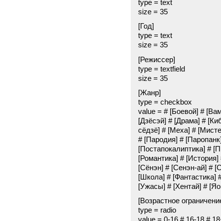
type = text
size = 35
[Год]
type = text
size = 35
[Режиссер]
type = textfield
size = 35
[Жанр]
type = checkbox
value = # [Боевой] # [Ва
[Дзёсэй] # [Драма] # [Ки
сёдзё] # [Меха] # [Мист
# [Пародия] # [Паропанк
[Постапокалиптика] # [П
[Романтика] # [История]
[Сёнэн] # [Сенэн-ай] # [
[Школа] # [Фантастика] #
[Ужасы] # [Хентай] # [Яо
[Возрастное ограничени
type = radio
value = 0-16 # 16-18 # 18