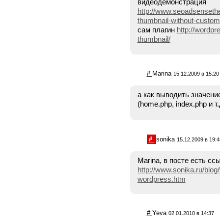
видеодемонстрация
http://www.seoadsenset
thumbnail-without-custom-
сам плагин
http://wordpr
thumbnail/
#
Marina
15.12.2009 в 15:20
а как выводить значени
(home.php, index.php и т.
#
sonika
15.12.2009 в 19:4
Marina, в посте есть сс
http://www.sonika.ru/blog
wordpress.htm
#
Yeva
02.01.2010 в 14:37