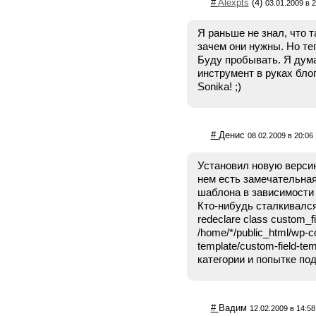
#
Alexpts
(4)
03.01.2009 в 2
Я раньше не знал, что 
зачем они нужны. Но теп
Буду пробывать. Я дум
инструмент в руках бло
Sonika! ;)
#
Денис
08.02.2009 в 20:06
Установил новую версию 
нем есть замечательна
шаблона в зависимости 
Кто-нибудь сталкивался 
redeclare class custom_fi
/home/*/public_html/wp-co
template/custom-field-te
категории и попытке по
#
Вадим
12.02.2009 в 14:58