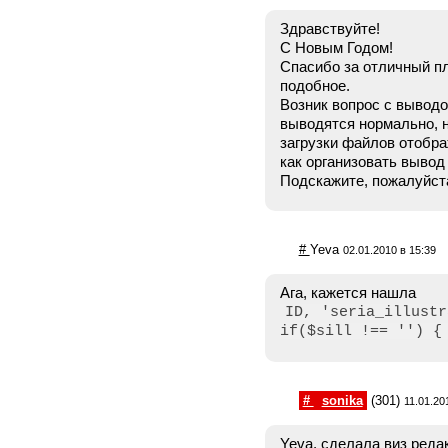
Здравствуйте!
С Новым Годом!
Спасибо за отличный пл
подобное.
Возник вопрос с выводо
выводятся нормально, н
загрузки файлов отображ
как организовать вывод 
Подскажите, пожалуйст
#
Yeva
02.01.2010 в 15:39
Ага, кажется нашла
ID, 'seria_illustr
if($sill !== '') {
#
sonika
(301)
11.01.20
Yeva, сделала виз реда