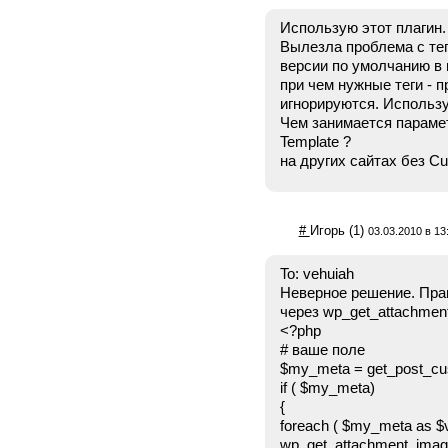
Использую этот плагин.
Вылезла проблема с тег
версии по умолчанию в 
при чем нужные теги - 
игнорируются. Использ
Чем занимается параметр
Template ?
на других сайтах без Cus
#
Игорь
(1)
03.03.2010 в 13
To: vehuiah
Неверное решение. Пра
через wp_get_attachmen
<?php
# ваше поле
$my_meta = get_post_cust
if ( $my_meta)
{
foreach ( $my_meta as $v
wp_get_attachment_image(