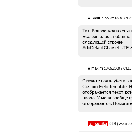
#
Basil_Snowman
03.03.20
Так. Вопрос можно снят
Все решилось добавлен
следующей строчки:
AddDefaultCharset UTF-
#
maxim
18.05.2009 в 03:15
Скажите пожалуйста, ка
Custom Field Template. 
отображается текст, ко
ввода. У меня вообще и
отобрадается. Помогите
#
sonika
(301)
25.05.20