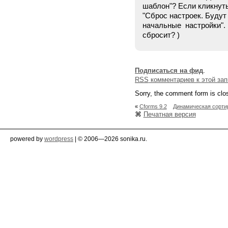
шаблон"? Если кликнут
"Сброс настроек. Буду
начальные настройки". 
сбросит? )
Подписаться на фид
.
RSS
комментариев к этой зап
Sorry, the comment form is clos
«
Cforms 9.2
Динамическая сорти
⌘
Печатная версия
powered by
wordpress
| © 2006—2026 sonika.ru.