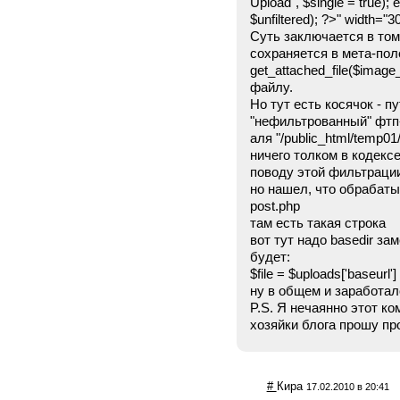
Upload", $single = true); 
$unfiltered); ?>" width="3
Суть заключается в том
сохраняется в мета-по
get_attached_file($image_
файлу.
Но тут есть косячок - п
"нефильтрованный" фтп
аля "/public_html/temp01
ничего толком в кодексе
поводу этой фильтрации
но нашел, что обрабаты
post.php
там есть такая строка $fi
вот тут надо basedir зам
будет:
$file = $uploads['baseurl'] .
ну в общем и заработало :)
P.S. Я нечаянно этот ко
хозяйки блога прошу пр
#
Кира
17.02.2010 в 20:41