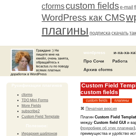
custom fields
cforms
e-mail
wp
WordPress как CMS
плагины
подписка
скачать
та
Граждане :) Не
wordpress
и-ха-ха-ха
пишите мне на
емейл, очень занята,
Про Сочи
Работа
обращайтесь к
lecactus.ru по поводу
Архив cforms
всяких платных
доработок в WordPress
Custom Field Temp
Русификации плагинов
custom fields
cforms
TDO Mini Forms
custom fields
плагины
More Fields
⌘
Печатная версия
subscribe2
Custom Field Template
Плагин
Custom Field Templat
между
Сustom field GUI
и ва
Полезное:
(
подробнее об этих плагинах
)
преимущества и удобство исп
Иерархия шаблонов