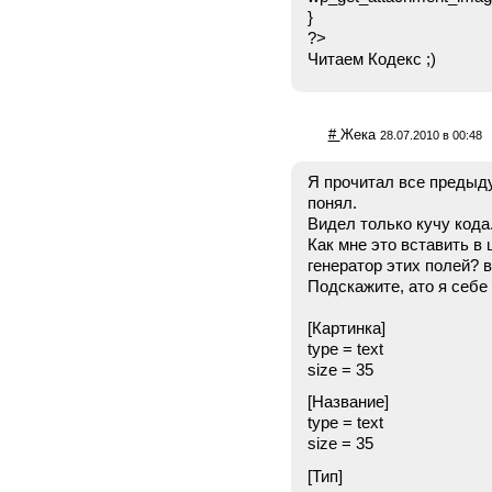
}
?>
Читаем Кодекс ;)
#
Жека
28.07.2010 в 00:48
Я прочитал все предыду
понял.
Видел только кучу кода
Как мне это вставить в
генератор этих полей? в
Подскажите, ато я себе
[Картинка]
type = text
size = 35
[Название]
type = text
size = 35
[Тип]