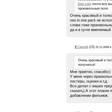
kino.com
почти все вы
произвольные поля.
Очень красивый и толко
seo in one pack не испо
слова тоже произвольн
да и в гугле вменяемый 
#
Сергей
(13)
25.12.2008 в
Очень красивый и тол
получился!
Мне приятно, спасибо:)
У меня через произольн
постеры, оценки и.т.д.
Все делал с ваших пред
сказать) А этот плагин
добавлении фильмов.