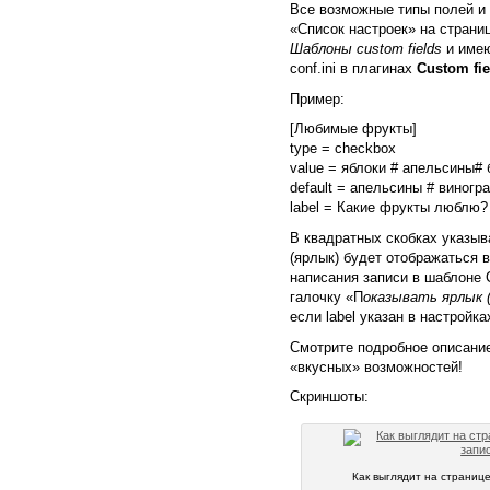
Все возможные типы полей и 
«Список настроек» на страни
Шаблоны custom fields
и име
conf.ini в плагинах
Сustom fie
Пример:
[Любимые фрукты]
type = checkbox
value = яблоки # апельсины# 
default = апельсины # виногр
label = Какие фрукты люблю?
В квадратных скобках указыва
(ярлык) будет отображаться 
написания записи в шаблоне C
галочку «П
оказывать ярлык (
если label указан в настройка
Смотрите подробное описани
«вкусных» возможностей!
Скриншоты:
Как выглядит на страниц