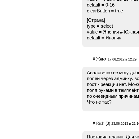
default = 0-16
clearButton = true
[Страна]
type = select
value = Япония # Южная
default = Япония
#
Женя
17.06.2012 в 12:29
Аналогично не могу до
полей через админку. вс
пост - реакции нет. Мо
поля руками в темплейт
по очевидным причинам
Что не так?
#
Rich
(3)
23.06.2013 в 21:1
Поставил плагин. Для че