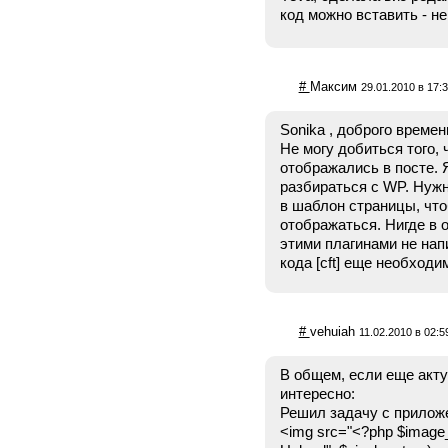
код можно вставить - н
#
Максим
29.01.2010 в 17:
Sonika , доброго времен
Не могу добиться того,
отображались в посте. 
разбираться с WP. Нужн
в шаблон страницы, чт
отображаться. Нигде в 
этими плагинами не нап
кода [cft] еще необход
#
vehuiah
11.02.2010 в 02:5
В общем, если еще акту
интересно:
Решил задачу с прило
<img src="<?php $image_i