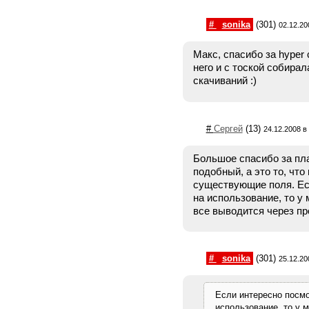
#
sonika
(301)
02.12.20
Макс, спасибо за hyper 
него и с тоской собирал
скачиваний :)
#
Сергей
(13)
24.12.2008 в
Большое спасибо за пла
подобный, а это то, что 
существующие поля. Ес
на использование, то у
все выводится через пр
#
sonika
(301)
25.12.20
Если интересно посмо
использование, то у 