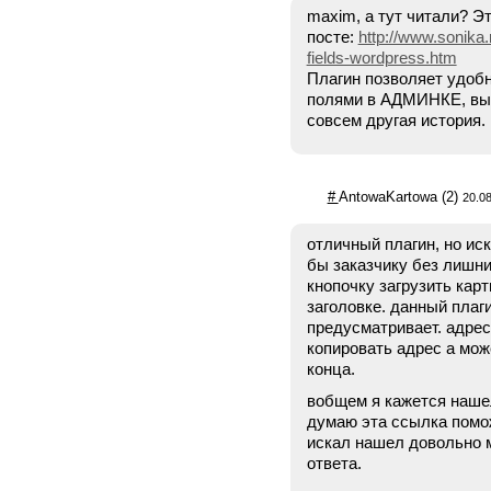
maxim, а тут читали? Э
посте:
http://www.sonika
fields-wordpress.htm
Плагин позволяет удоб
полями в АДМИНКЕ, выв
совсем другая история.
#
AntowaKartowa
(2)
20.08
отличный плагин, но иск
бы заказчику без лишни
кнопочку загрузить карт
заголовке. данный плаг
предусматривает. адрес
копировать адрес а мож
конца.
вобщем я кажется нашел
думаю эта ссылка помож
искал нашел довольно 
ответа.