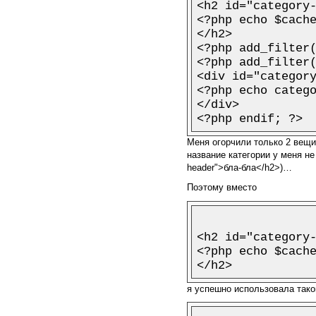
<h2 id="category-
<?php echo $cache
</h2>

<?php add_filter(
<?php add_filter(
<div id="category
<?php echo catego
</div>

Меня огорчили только 2 вещи:
название категории у меня не
header">бла-бла</h2>)…
Поэтому вместо
<h2 id="category-
<?php echo $cache
я успешно использовала тако