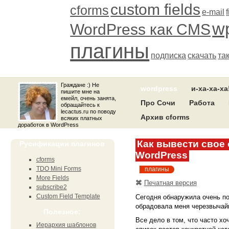
custom fields
cforms
e-mail
wp
WordPress как CMS
плагины
подписка
скачать
та
Граждане :) Не
wordpress
и-ха-ха-ха
пишите мне на
емейл, очень занята,
Про Сочи
Работа
обращайтесь к
lecactus.ru по поводу
Архив cforms
всяких платных
доработок в WordPress
Как вывести свое 
Русификации плагинов
WordPress
cforms
TDO Mini Forms
плагины
More Fields
⌘
Печатная версия
subscribe2
Custom Field Template
Сегодня обнаружила очень п
обрадовала меня черезвычай
Полезное:
Все дело в том, что часто хоч
Иерархия шаблонов