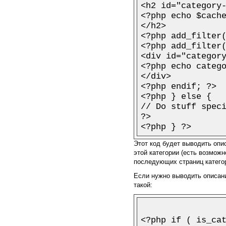
<h2 id="category-
<?php echo $cache
</h2>

<?php add_filter(
<?php add_filter(
<div id="category
<?php echo catego
</div>

<?php endif; ?>

<?php } else {

// Do stuff speci
?>

Этот код будет выводить опис
этой категории (есть возмож
последующих страниц категории
Если нужно выводить описани
такой:
<?php if ( is_cat