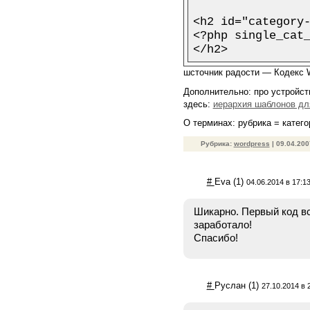
<h2 id="category-
<?php single_cat_
шсточник радости — Кодекс 
Дополнительно: про устройст
здесь:
иерархия шаблонов дл
О терминах: рубрика = катег
Рубрика:
wordpress
| 09.04.20
#
Eva
(1)
04.06.2014 в 17:1
Шикарно. Первый код вс
заработало!
Спасибо!
#
Руслан
(1)
27.10.2014 в 