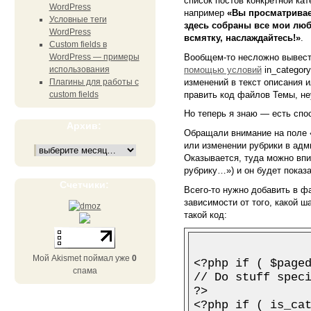
список постов конкретной кат
WordPress
например
«Вы просматривае
Условные теги
здесь собраны все мои лю
WordPress
всмятку, наслаждайтесь!»
.
Custom fields в
Вообщем-то несложно вывести
WordPress — примеры
помощью условий
in_category
использования
изменений в текст описания 
Плагины для работы с
править код файлов Темы, не
custom fields
Но теперь я знаю — есть спо
Архив:
Обращали внимание на поле «
или изменении рубрики в адми
Оказывается, туда можно впи
рубрику…») и он будет показа
Счетчики:
Всего-то нужно добавить в фай
зависимости от того, какой ш
такой код:
Мой Akismet поймал уже
0
<?php if ( $paged
спама
// Do stuff speci
?>

<?php if ( is_cat